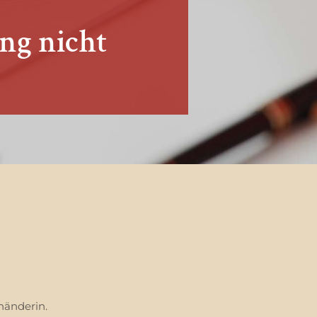
ng nicht
händerin.