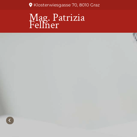
Klosterwiesgasse 70, 8010 Graz

Mag. Patrizia
Fellner