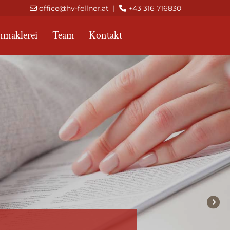
office@hv-fellner.at
|
+43 316 716830


nmaklerei
Team
Kontakt