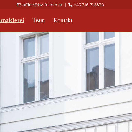
office@hv-fellner.at
|
+43 316 716830


nmaklerei
Team
Kontakt