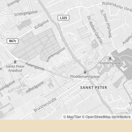
© MapTiler
© OpenStreetMap contributors