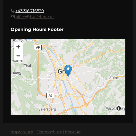
+43 316 716830

office@hv-fellner.at

Opening Hours Footer
Impressum
|
Datenschutz
|
Kontakt