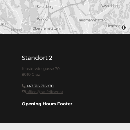
Standort 2
Klosterwiesgasse 70
8010 Graz
+43 316 716830

office@hv-fellner.at

Opening Hours Footer