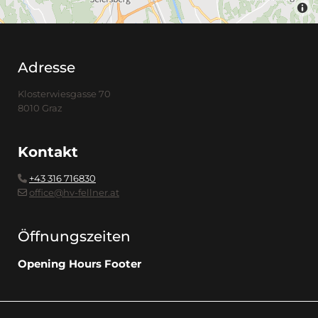
Adresse
Klosterwiesgasse 70
8010 Graz
Kontakt
+43 316 716830

office@hv-fellner.at

Öffnungszeiten
Opening Hours Footer