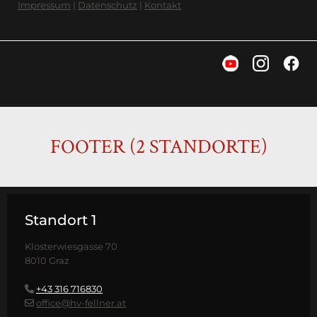
Impressum
|
Datenschutz
|
Kontakt
FOOTER (2 STANDORTE)
Standort 1
Klosterwiesgasse 70
8010 Graz
+43 316 716830

office@hv-fellner.at
