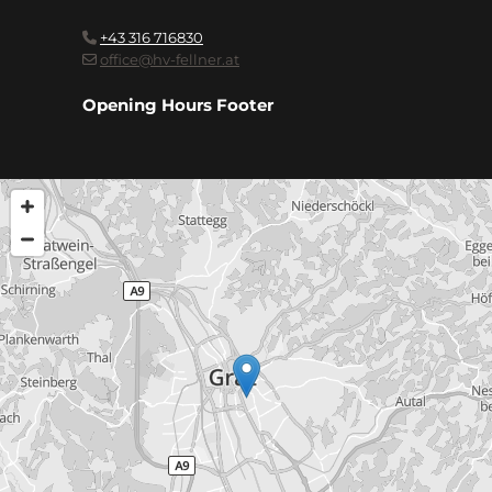
+43 316 716830

office@hv-fellner.at

Opening Hours Footer