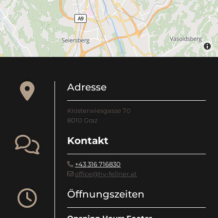

Adresse
Klosterwiesgasse 70
8010 Graz

Kontakt
+43 316 716830

office@hv-fellner.at


Öffnungszeiten